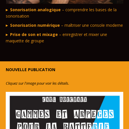
Sonorisation analogique
– comprendre les bases de la
sonorisation
Sonorisation numérique
– maîtriser une console moderne
Prise de son et mixage
– enregistrer et mixer une
maquette de groupe
NOUVELLE PUBLICATION
Cliquez sur l'image pour voir les détails.