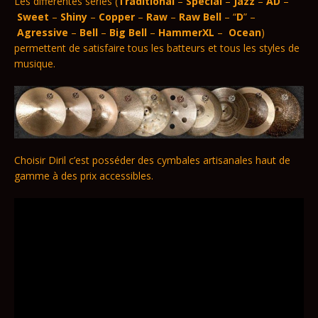
Les différentes séries (
Traditional
–
Special
–
Jazz
–
AD
–
Sweet
–
Shiny
–
Copper
–
Raw
–
Raw
Bell
– “
D
” –
Agressive
–
Bell
–
Big Bell
–
HammerXL
–
Ocean
)
permettent de satisfaire tous les batteurs et tous les styles de
musique.
Choisir Diril c’est posséder des cymbales artisanales haut de
gamme à des prix accessibles.